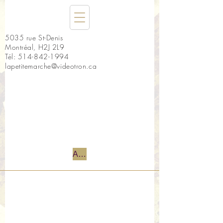
5035 rue St-Denis
Montréal, H2J 2L9
Tél:
514-842-1994
lapetitemarche@videotron.ca
Accueil