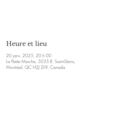
Les billets ne sont pas en vente
Voir d'autres événements
Heure et lieu
20 janv. 2025, 20 h 00
La Petite Marche, 5035 R. Saint-Denis,
Montréal, QC H2J 2L9, Canada
À propos de l'événement
http://www.facebook.com/tradescalier