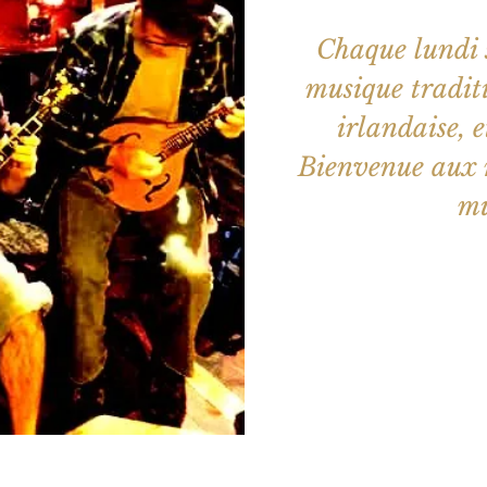
Chaque lundi s
musique traditi
irlandaise, e
Bienvenue aux m
mu
Les billets 
Voir d'a