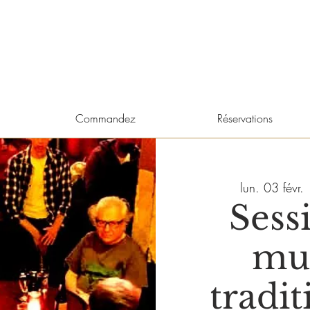
Commandez
Réservations
lun. 03 févr.
 
Sess
mu
tradit