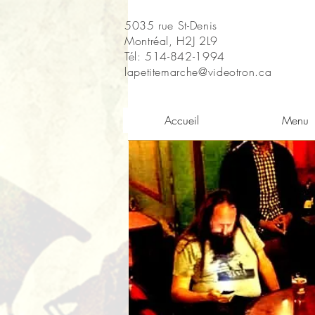
5035 rue St-Denis
Montréal, H2J 2L9
Tél: 514-842-1994
lapetitemarche@videotron.ca
Accueil
Menu