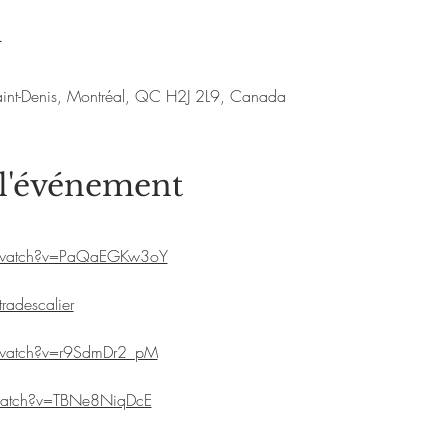
u
aint-Denis, Montréal, QC H2J 2L9, Canada
 l'événement
/watch?v=PaQaEGKw3oY
adescalier
/watch?v=r9SdmDr2_pM
watch?v=TBNe8NiqDcE