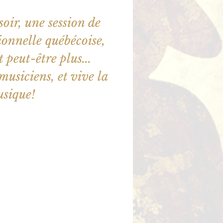
oir, une session de
onnelle québécoise,
t peut-être plus...
usiciens, et vive la
sique!
ne sont pas en vente
utres événements