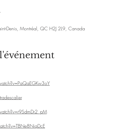
u
aint-Denis, Montréal, QC H2J 2L9, Canada
 l'événement
/watch?v=PaQaEGKw3oY
adescalier
/watch?v=r9SdmDr2_pM
watch?v=TBNe8NiqDcE