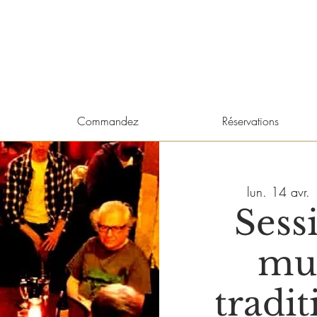
Commandez
Réservations
lun. 14 avr.
 
Sess
mu
tradit