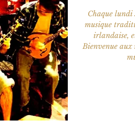
Chaque lundi s
musique traditi
irlandaise, e
Bienvenue aux m
mu
Les billets 
Voir d'a