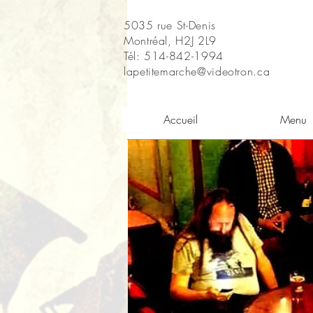
5035 rue St-Denis
Montréal, H2J 2L9
Tél: 514-842-1994
lapetitemarche@videotron.ca
Accueil
Menu