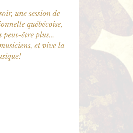
oir, une session de
onnelle québécoise,
t peut-être plus...
usiciens, et vive la
sique!
ne sont pas en vente
utres événements