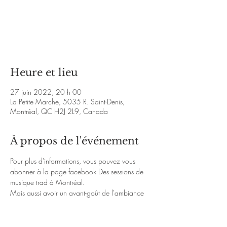
Les billets ne sont pas en vente
Voir d'autres événements
Heure et lieu
27 juin 2022, 20 h 00
La Petite Marche, 5035 R. Saint-Denis,
Montréal, QC H2J 2L9, Canada
À propos de l'événement
Pour plus d'informations, vous pouvez vous 
abonner à la page facebook 
Des sessions de 
musique trad à Montréal
.
Mais aussi avoir un avant-goût de l'ambiance 
chaleureuse de la soirée avec les liens Youtube 
ci-dessous :
https://www.youtube.com/watch?