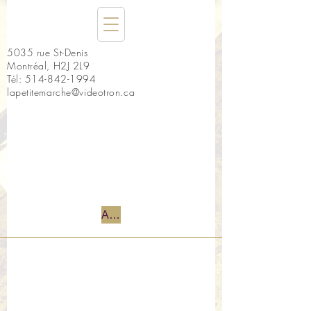
5035 rue St-Denis
Montréal, H2J 2L9
Tél:
514-842-1994
lapetitemarche@videotron.ca
Accueil