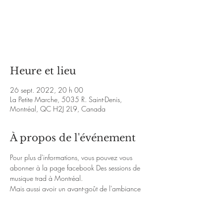
Les billets ne sont pas en vente
Voir d'autres événements
Heure et lieu
26 sept. 2022, 20 h 00
La Petite Marche, 5035 R. Saint-Denis,
Montréal, QC H2J 2L9, Canada
À propos de l'événement
Pour plus d'informations, vous pouvez vous 
abonner à la page facebook 
Des sessions de 
musique trad à Montréal
.
Mais aussi avoir un avant-goût de l'ambiance 
chaleureuse de la soirée avec les liens Youtube 
ci-dessous :
https://www.youtube.com/watch?