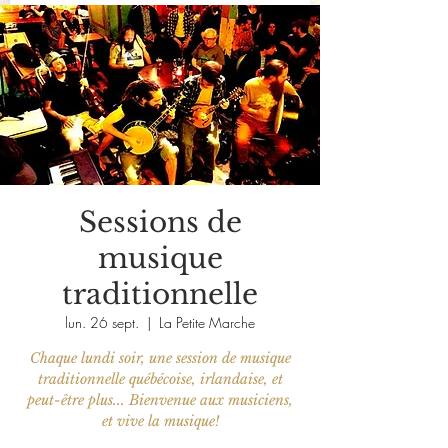
Sessions de
musique
traditionnelle
lun. 26 sept.
  |  
La Petite Marche
Chaque lundi soir, une session de musique
traditionnelle québécoise, irlandaise, et
peut-être plus... Bienvenue aux musiciens,
et vive la musique!