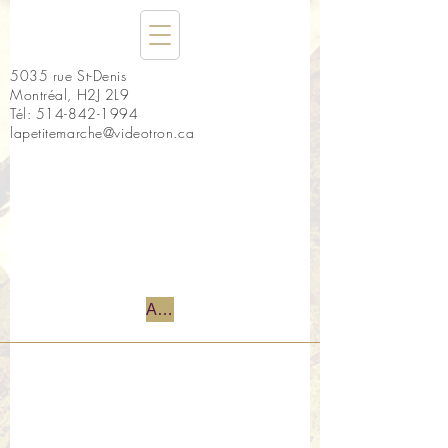
5035 rue St-Denis
Montréal, H2J 2L9
Tél:
514-842-1994
lapetitemarche@videotron.ca
Accueil