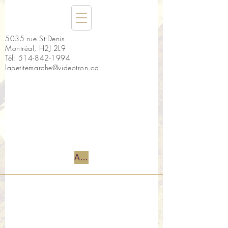
5035 rue St-Denis
Montréal, H2J 2L9
Tél:
514-842-1994
lapetitemarche@videotron.ca
Accueil