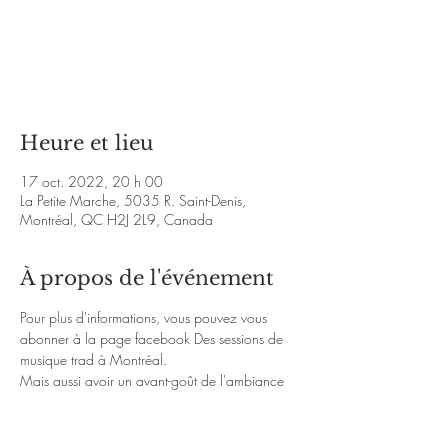
Les billets ne sont pas en vente
Voir d'autres événements
Heure et lieu
17 oct. 2022, 20 h 00
La Petite Marche, 5035 R. Saint-Denis,
Montréal, QC H2J 2L9, Canada
À propos de l'événement
Pour plus d'informations, vous pouvez vous 
abonner à la page facebook 
Des sessions de 
musique trad à Montréal
.
Mais aussi avoir un avant-goût de l'ambiance 
chaleureuse de la soirée avec les liens Youtube 
ci-dessous :
https://www.youtube.com/watch?