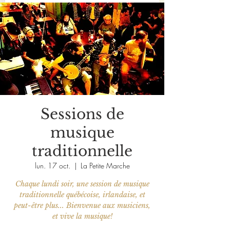
Sessions de
musique
traditionnelle
lun. 17 oct.
  |  
La Petite Marche
Chaque lundi soir, une session de musique
traditionnelle québécoise, irlandaise, et
peut-être plus... Bienvenue aux musiciens,
et vive la musique!