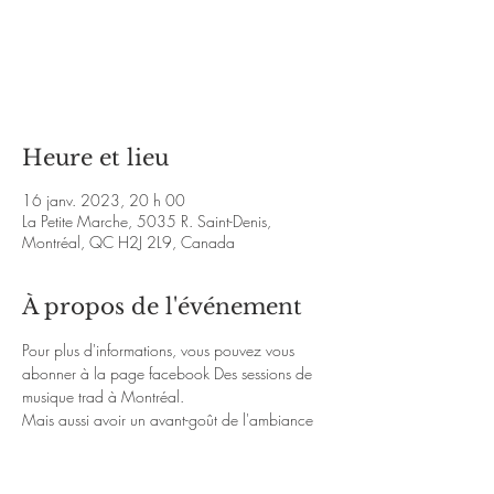
Les billets ne sont pas en vente
Voir d'autres événements
Heure et lieu
16 janv. 2023, 20 h 00
La Petite Marche, 5035 R. Saint-Denis,
Montréal, QC H2J 2L9, Canada
À propos de l'événement
Pour plus d'informations, vous pouvez vous 
abonner à la page facebook 
Des sessions de 
musique trad à Montréal
.
Mais aussi avoir un avant-goût de l'ambiance 
chaleureuse de la soirée avec les liens Youtube 
ci-dessous :
https://www.youtube.com/watch?