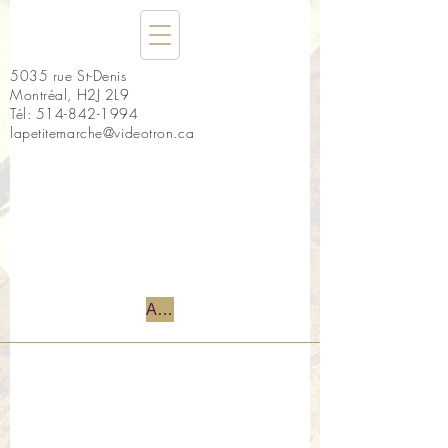
5035 rue St-Denis
Montréal, H2J 2L9
Tél:
514-842-1994
lapetitemarche@videotron.ca
Accueil