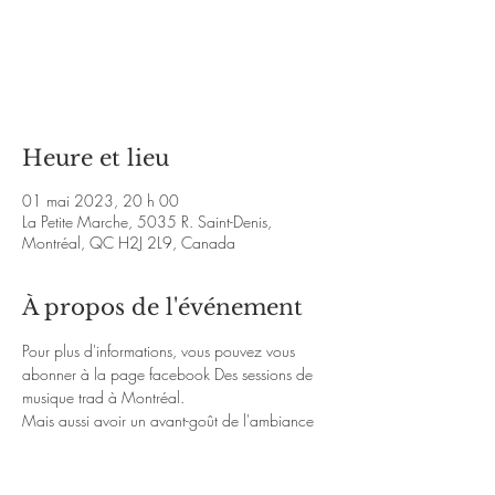
Les billets ne sont pas en vente
Voir d'autres événements
Heure et lieu
01 mai 2023, 20 h 00
La Petite Marche, 5035 R. Saint-Denis,
Montréal, QC H2J 2L9, Canada
À propos de l'événement
Pour plus d'informations, vous pouvez vous 
abonner à la page facebook 
Des sessions de 
musique trad à Montréal
.
Mais aussi avoir un avant-goût de l'ambiance 
chaleureuse de la soirée avec les liens Youtube 
ci-dessous :
https://www.youtube.com/watch?