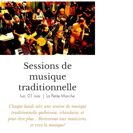
Sessions de
musique
traditionnelle
lun. 01 mai
  |  
La Petite Marche
Chaque lundi soir, une session de musique
traditionnelle québécoise, irlandaise, et
peut-être plus... Bienvenue aux musiciens,
et vive la musique!