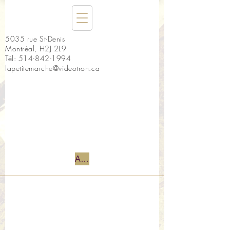
5035 rue St-Denis
Montréal, H2J 2L9
Tél:
514-842-1994
lapetitemarche@videotron.ca
Accueil