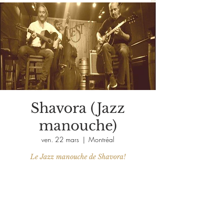
Shavora (Jazz
manouche)
ven. 22 mars
  |  
Montréal
Le Jazz manouche de Shavora!
Aucun billet en vente
Voir d'autres événements