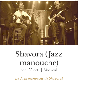
Shavora (Jazz
manouche)
ven. 25 oct.
  |  
Montréal
Le Jazz manouche de Shavora!
Aucun billet en vente
Voir d'autres événements