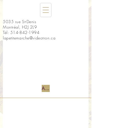
5035 rue St-Denis
Montréal, H2J 2L9
Tél:
514-842-1994
lapetitemarche@videotron.ca
Accueil