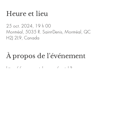
Heure et lieu
25 oct. 2024, 19 h 00
Montréal, 5035 R. Saint-Denis, Montréal, QC
H2J 2L9, Canada
À propos de l'événement
https://www.youtube.com/watch?
v=oXQNZbX3Mhg&ab_channel=carecacdo
https://www.facebook.com/restolapetitemarc
he/videos/709538213615459