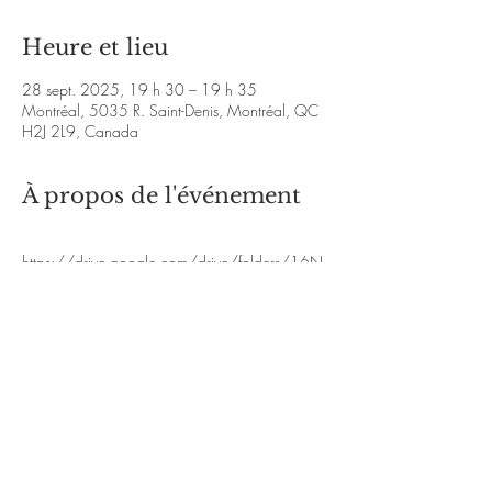
Heure et lieu
28 sept. 2025, 19 h 30 – 19 h 35
Montréal, 5035 R. Saint-Denis, Montréal, QC
H2J 2L9, Canada
À propos de l'événement
https://drive.google.com/drive/folders/16N
zkzfduZsLCY_DQ5NCWDTQn5mbri19c?
usp=sharing
En lire plus >