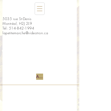
5035 rue St-Denis
Montréal, H2J 2L9
Tél:
514-842-1994
lapetitemarche@videotron.ca
Accueil