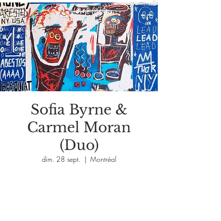
Sofia Byrne &
Carmel Moran
(Duo)
dim. 28 sept.
  |  
Montréal
Aucun billet en vente
Voir d'autres événements