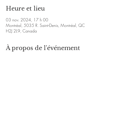
Heure et lieu
03 nov. 2024, 17 h 00
Montréal, 5035 R. Saint-Denis, Montréal, QC
H2J 2L9, Canada
À propos de l'événement
https://www.facebook.com/sofie.stefane
https:
//www.facebook.com/victor.frapp.1/videos/
5308507792504258