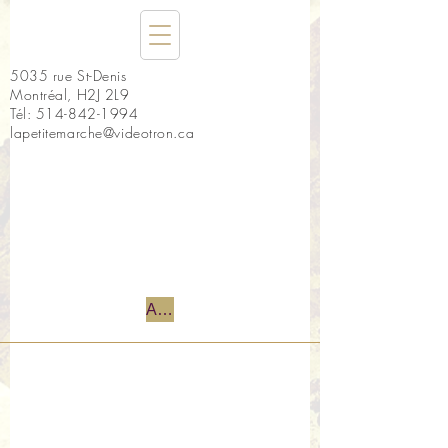
5035 rue St-Denis
Montréal, H2J 2L9
Tél:
514-842-1994
lapetitemarche@videotron.ca
Accueil