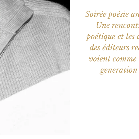
Soirée poésie a
Une rencontr
poétique et les
des éditeurs r
voient comme l
generation”
Les billets 
Voir d'a