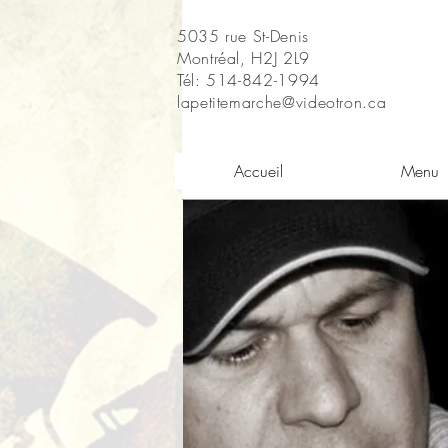
5035 rue St-Denis
Montréal, H2J 2L9
Tél: 514-842-1994
lapetitemarche@videotron.ca
Accueil
Menu