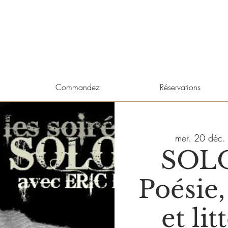
Commandez
Réservations
mer. 20 déc.
SOL
Poésie
et li