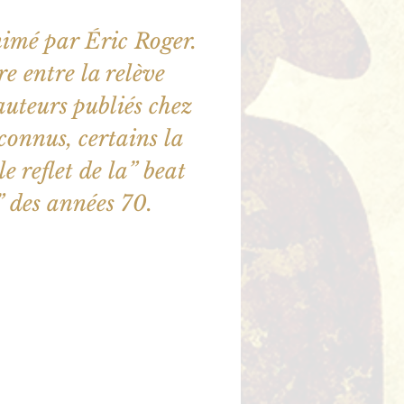
nimé par Éric Roger.
e entre la relève
 auteurs publiés chez
econnus, certains la
e reflet de la” beat
 des années 70.
ne sont pas en vente
utres événements