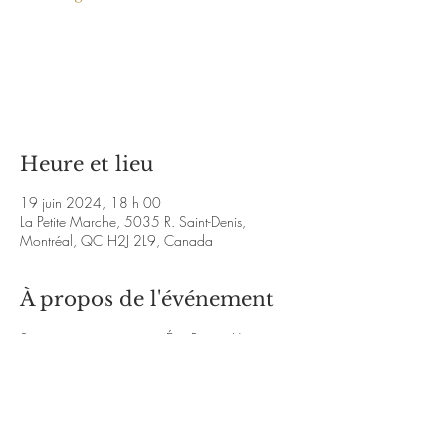
Les billets ne sont pas en vente
Voir d'autres événements
Heure et lieu
19 juin 2024, 18 h 00
La Petite Marche, 5035 R. Saint-Denis,
Montréal, QC H2J 2L9, Canada
À propos de l'événement
Soirée poésie animé par Éric Roger. Une 
rencontre entre la relève poétique et les auteurs 
publiés chez des éditeurs reconnus, certains la 
voient comme le reflet de la” beat generation” 
des années 70.
http://www.facebook.com/Solovoxpoesie