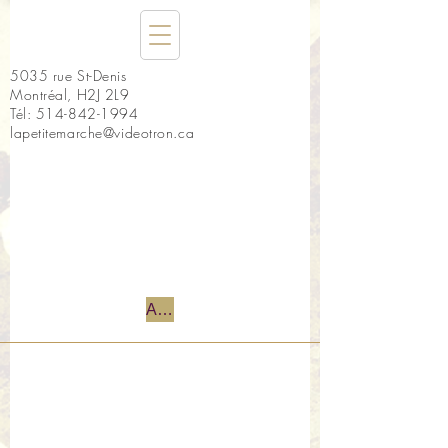
5035 rue St-Denis
Montréal, H2J 2L9
Tél:
514-842-1994
lapetitemarche@videotron.ca
Accueil