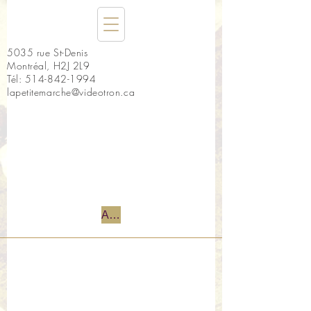
5035 rue St-Denis
Montréal, H2J 2L9
Tél:
514-842-1994
lapetitemarche@videotron.ca
Accueil