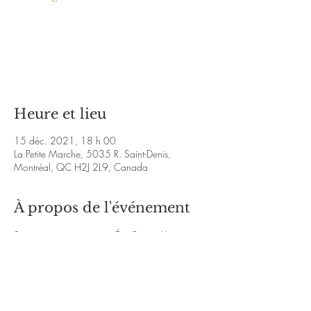
Les billets ne sont pas en vente
Voir d'autres événements
Heure et lieu
15 déc. 2021, 18 h 00
La Petite Marche, 5035 R. Saint-Denis,
Montréal, QC H2J 2L9, Canada
À propos de l'événement
Soirée poésie animé par Éric Roger. Une 
rencontre entre la relève poétique et les auteurs 
publiés chez des éditeurs reconnus, certains la 
voient comme le reflet de la” beat generation” 
des années 70.
http://www.facebook.com/Solovoxpoesie