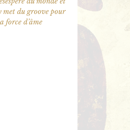
ésespéré du monde et
 y met du groove pour
la force d’âme
illet en vente
utres événements