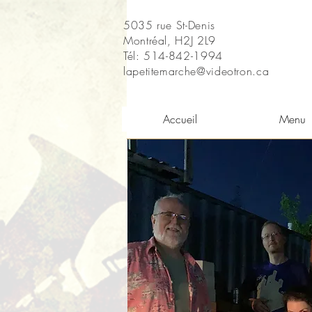
5035 rue St-Denis
Montréal, H2J 2L9
Tél: 514-842-1994
lapetitemarche@videotron.ca
Accueil
Menu