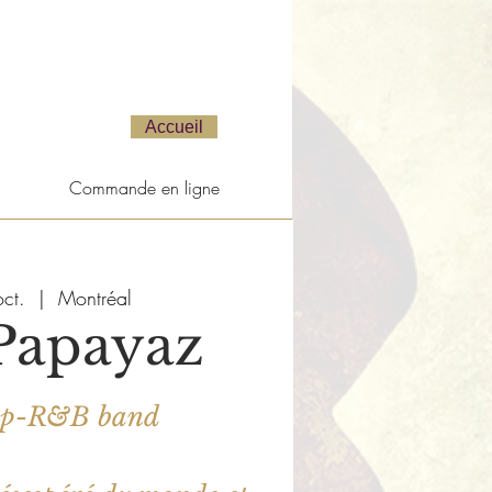
Accueil
Commande en ligne
ct.
  |  
Montréal
Papayaz
op-R&B band