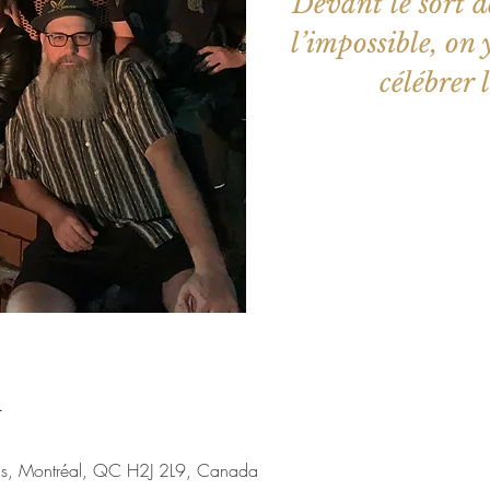
Devant le sort d
l’impossible, on
célébrer 
Aucun b
Voir d'a
u
nis, Montréal, QC H2J 2L9, Canada