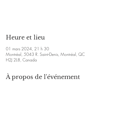
Aucun billet en vente
Voir d'autres événements
Heure et lieu
01 mars 2024, 21 h 30
Montréal, 5043 R. Saint-Denis, Montréal, QC
H2J 2L8, Canada
À propos de l'événement
VIDEOS:
https://bit.ly/3NmTznO
https://bit.ly/3sKE53A
https://www.facebook.com/SpaceBaseBand
.