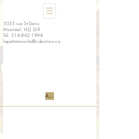
5035 rue St-Denis
Montréal, H2J 2L9
Tél:
514-842-1994
lapetitemarche@videotron.ca
Accueil