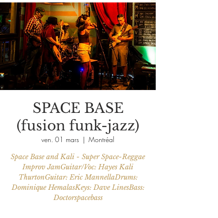
SPACE BASE
(fusion funk-jazz)
ven. 01 mars
  |  
Montréal
Space Base and Kali - Super Space-Reggae
Improv JamGuitar/Voc: Hayes Kali
ThurtonGuitar: Eric MannellaDrums:
Dominique HemalasKeys: Dave LinesBass:
Doctorspacebass