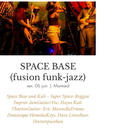
SPACE BASE
(fusion funk-jazz)
ven. 06 juin
  |  
Montréal
Space Base and Kali - Super Space-Reggae
Improv JamGuitar/Voc: Hayes Kali
ThurtonGuitar: Eric MannellaDrums:
Dominique HemalasKeys: Dave LinesBass:
Doctorspacebass