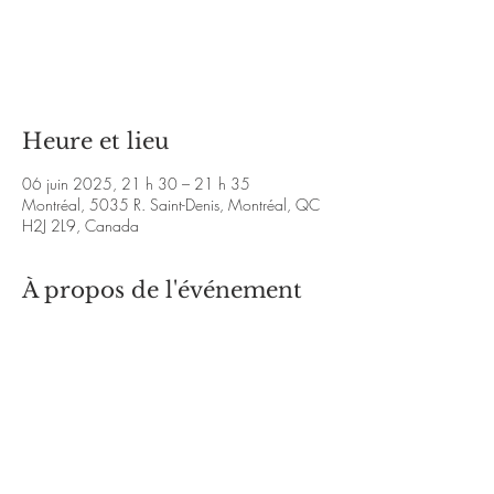
Aucun billet en vente
Voir d'autres événements
Heure et lieu
06 juin 2025, 21 h 30 – 21 h 35
Montréal, 5035 R. Saint-Denis, Montréal, QC
H2J 2L9, Canada
À propos de l'événement
https://bit.ly/3NmTznO
https://bit.ly/3sKE53A
https://www.facebook.com/SpaceBaseBand