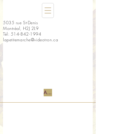
5035 rue St-Denis
Montréal, H2J 2L9
Tél:
514-842-1994
lapetitemarche@videotron.ca
Accueil