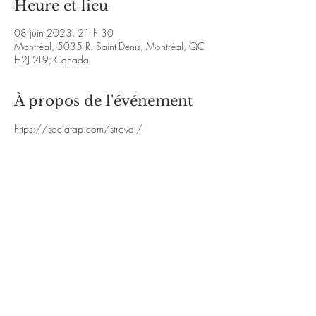
Heure et lieu
08 juin 2023, 21 h 30
Montréal, 5035 R. Saint-Denis, Montréal, QC
H2J 2L9, Canada
À propos de l'événement
https://sociatap.com/stroyal/
https://www.instagram.com/stroyals/
https://
www.youtube.com/watch?
v=JXYfG77wP_4&ab_channel=St.Royal