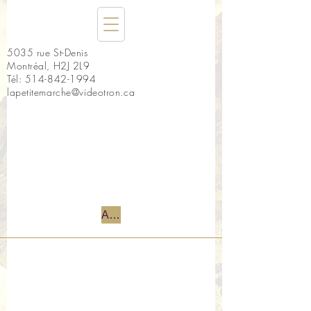
5035 rue St-Denis
Montréal, H2J 2L9
Tél:
514-842-1994
lapetitemarche@videotron.ca
Accueil