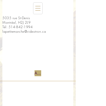
5035 rue St-Denis
Montréal, H2J 2L9
Tél:
514-842-1994
lapetitemarche@videotron.ca
Accueil