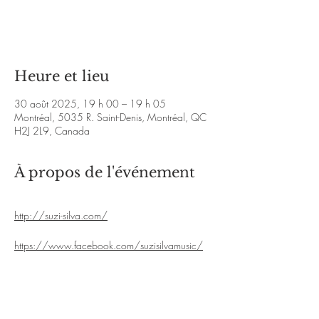
Aucun billet en vente
Voir d'autres événements
Heure et lieu
30 août 2025, 19 h 00 – 19 h 05
Montréal, 5035 R. Saint-Denis, Montréal, QC
H2J 2L9, Canada
À propos de l'événement
http://suzi-silva.com/
https://www.facebook.com/suzisilvamusic/
https://suzi-silva.bandcamp.com/
https://youtu.be/3DC-Ssi2PoY