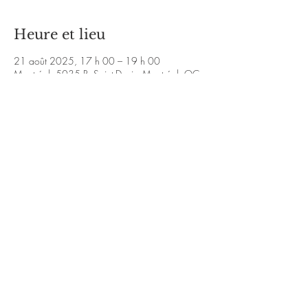
Heure et lieu
21 août 2025, 17 h 00 – 19 h 00
Montréal, 5035 R. Saint-Denis, Montréal, QC
H2J 2L9, Canada