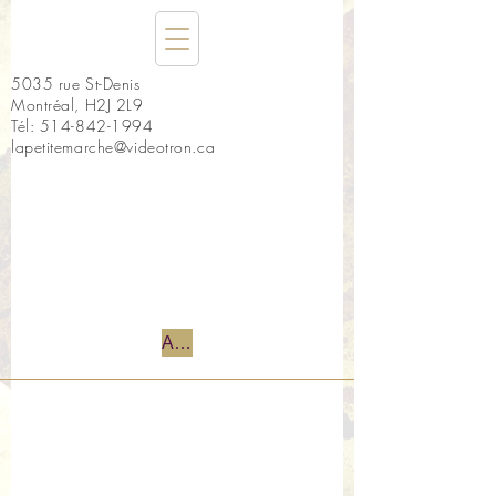
5035 rue St-Denis
Montréal, H2J 2L9
Tél:
514-842-1994
lapetitemarche@videotron.ca
Accueil