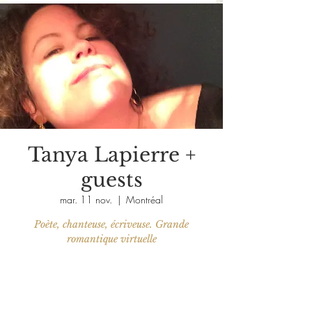
Tanya Lapierre +
guests
mar. 11 nov.
  |  
Montréal
Poète, chanteuse, écriveuse. Grande
romantique virtuelle
Aucun billet en vente