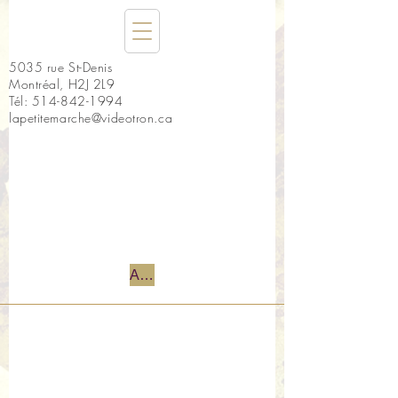
5035 rue St-Denis
Montréal, H2J 2L9
Tél:
514-842-1994
lapetitemarche@videotron.ca
Accueil