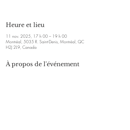
Voir d'autres événements
Heure et lieu
11 nov. 2025, 17 h 00 – 19 h 00
Montréal, 5035 R. Saint-Denis, Montréal, QC
H2J 2L9, Canada
À propos de l'événement
tanialapierre@yahoo.com
https://www.facebook.com/tanya.lapierre.7
https://tanyalapierre.bandcamp.com/track/ta
t-de-fi-vre