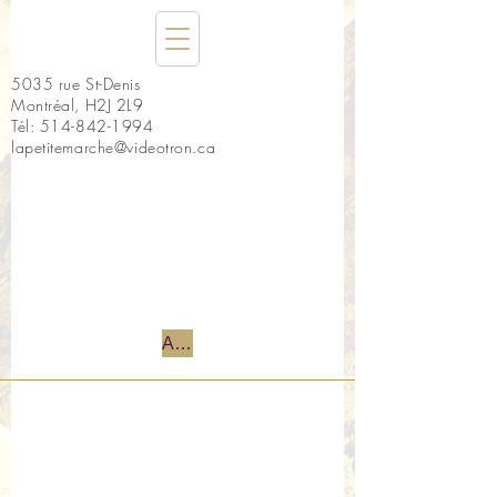
5035 rue St-Denis
Montréal, H2J 2L9
Tél:
514-842-1994
lapetitemarche@videotron.ca
Accueil