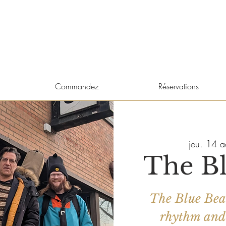
Commandez
Réservations
jeu. 14 a
The Bl
The Blue Beat
rhythm and 