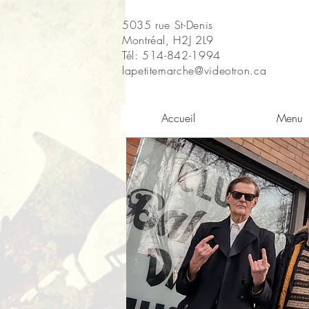
5035 rue St-Denis
Montréal, H2J 2L9
Tél: 514-842-1994
lapetitemarche@videotron.ca
Accueil
Menu