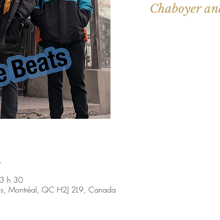
Chaboyer an
Aucun b
Voir d'a
u
3 h 30
nis, Montréal, QC H2J 2L9, Canada