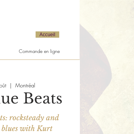
Accueil
Commande en ligne
oût
  |  
Montréal
ue Beats
s: rocksteady and
blues with Kurt