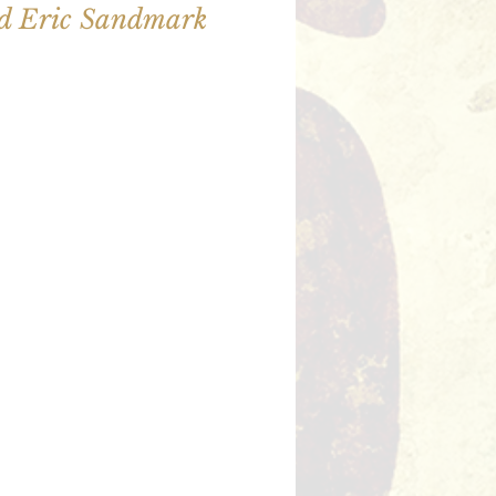
d Eric Sandmark
illet en vente
utres événements