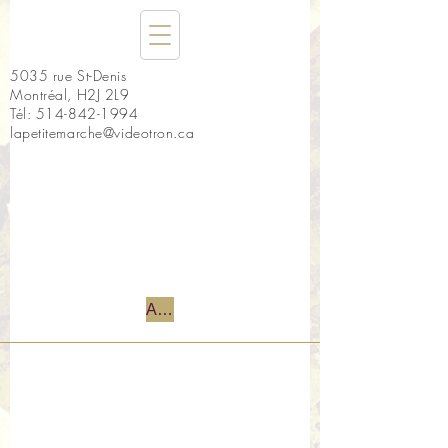
5035 rue St-Denis
Montréal, H2J 2L9
Tél:
514-842-1994
lapetitemarche@videotron.ca
Accueil