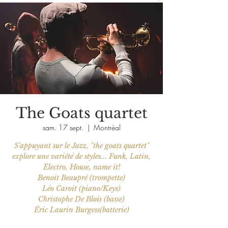
The Goats quartet
sam. 17 sept.
  |  
Montréal
S'appuyant sur le Jazz, "the goats quartet"
explore une variété de styles... Funk, Latin,
Électro, House, name it!
Benoit Beaupré (trompette)
Léo Caroit (piano/Keys)
Christophe De Blois (basse)
Éric Laurin Burgess(batterie)