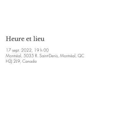
Les billets ne sont pas en vente
Voir d'autres événements
Heure et lieu
17 sept. 2022, 19 h 00
Montréal, 5035 R. Saint-Denis, Montréal, QC
H2J 2L9, Canada
À propos de l'événement
https://m.youtube.com/watch?
v=nlYlNF30bVg