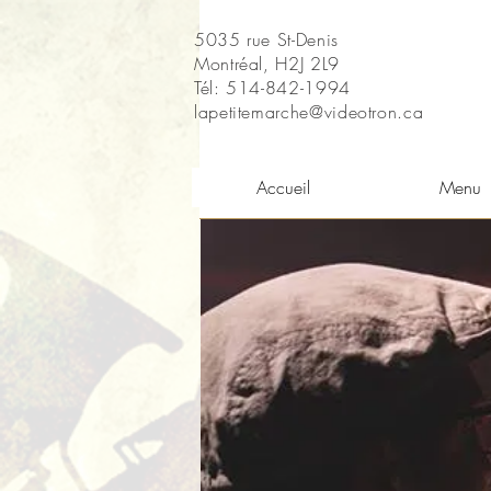
5035 rue St-Denis
Montréal, H2J 2L9
Tél: 514-842-1994
lapetitemarche@videotron.ca
Accueil
Menu