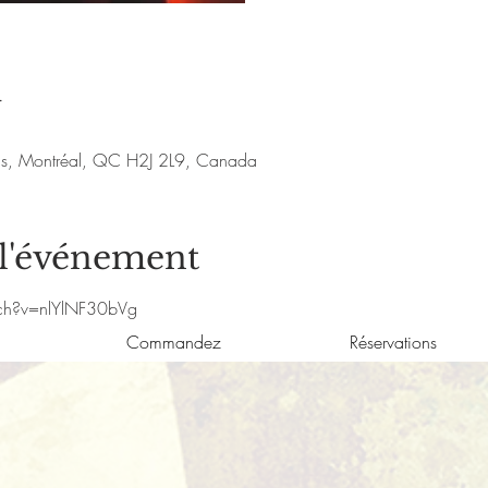
u
nis, Montréal, QC H2J 2L9, Canada
 l'événement
ch?v=nlYlNF30bVg
Commandez
Réservations