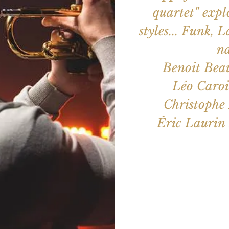
quartet" expl
styles... Funk, 
na
Benoit Beau
Léo Caroi
Christophe 
Éric Laurin 
Les billets 
Voir d'a