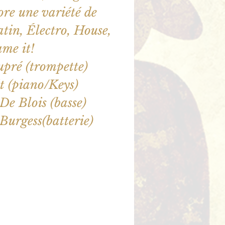
ore une variété de
Latin, Électro, House,
me it!
pré (trompette)
t (piano/Keys)
De Blois (basse)
Burgess(batterie)
ne sont pas en vente
utres événements