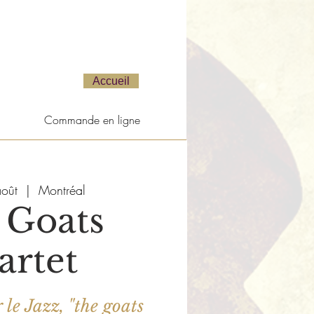
Accueil
Commande en ligne
oût
  |  
Montréal
 Goats
artet
 le Jazz, "the goats