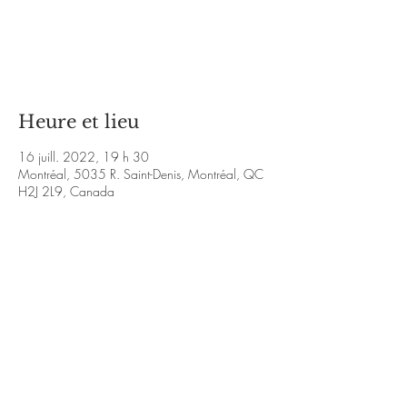
Les billets ne sont pas en vente
Voir d'autres événements
Heure et lieu
16 juill. 2022, 19 h 30
Montréal, 5035 R. Saint-Denis, Montréal, QC
H2J 2L9, Canada
À propos de l'événement
https://m.youtube.com/watch?
v=nlYlNF30bVg