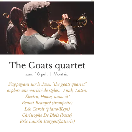
The Goats quartet
sam. 16 juill.
  |  
Montréal
S'appuyant sur le Jazz, "the goats quartet"
explore une variété de styles... Funk, Latin,
Électro, House, name it!
Benoit Beaupré (trompette)
Léo Caroit (piano/Keys)
Christophe De Blois (basse)
Éric Laurin Burgess(batterie)