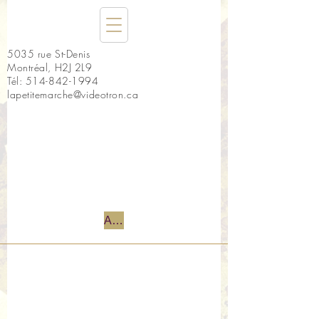
5035 rue St-Denis
Montréal, H2J 2L9
Tél:
514-842-1994
lapetitemarche@videotron.ca
Accueil