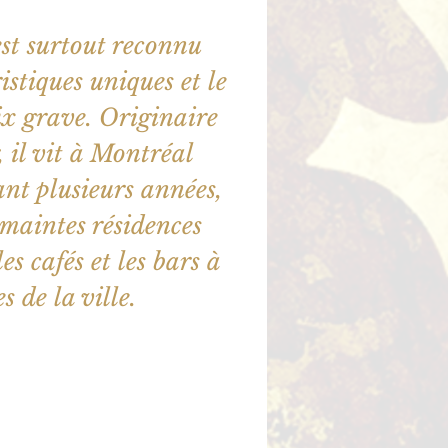
st surtout reconnu
istiques uniques et le
ix grave. Originaire
 il vit à Montréal
nt plusieurs années,
u maintes résidences
es cafés et les bars à
s de la ville.
illet en vente
utres événements