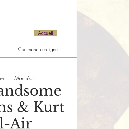
Accueil
Commande en ligne
vr.
  |  
Montréal
andsome
s & Kurt
l-Air