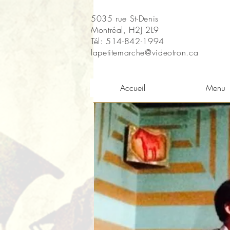
5035 rue St-Denis
Montréal, H2J 2L9
Tél: 514-842-1994
lapetitemarche@videotron.ca
Accueil
Menu