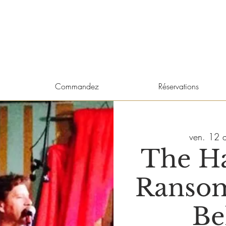
Commandez
Réservations
ven. 12 a
The H
Ransom
Be