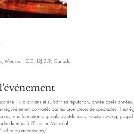
u
nis, Montréal, QC H2J 2L9, Canada
 l'événement
chine il y a dix ans et su bâtir sa réputation, année après années, 
t régulièrement convoités par les promoteurs de spectacles. Il est é
s, une formation originale de style roots, western swing, gospel e
eudis du mois à L’Escalier, Montréal.
/thehandsomeransoms/