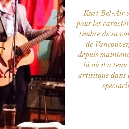
Kurt Bel-Air e
pour les caractér
timbre de sa vo
de Vancouver,
depuis maintena
là où il a ten
artisitque dans l
spectacle
Aucun b
Voir d'a