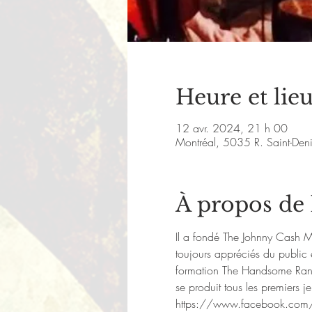
Heure et lie
12 avr. 2024, 21 h 00
Montréal, 5035 R. Saint-De
À propos de
Il a fondé The Johnny Cash Ma
toujours appréciés du public e
formation The Handsome Ransom
se produit tous les premiers j
https://www.facebook.com