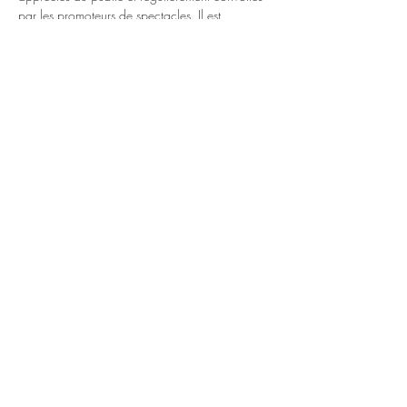
par les promoteurs de spectacles. Il est 
également leader de la formation The 
Handsome Ransoms, une formation originale 
de style roots, western swing, gospel et country. 
 Cette formation se produit tous les premiers 
jeudis du mois à L’Escalier, Montréal.
https://www.facebook.com/thehandsomerans
oms/
https://thejohnnycashmachine.com/