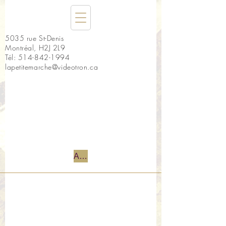
5035 rue St-Denis
Montréal, H2J 2L9
Tél:
514-842-1994
lapetitemarche@videotron.ca
Accueil