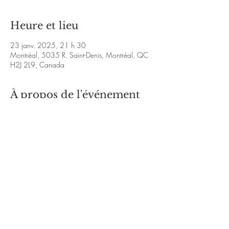
Heure et lieu
23 janv. 2025, 21 h 30
Montréal, 5035 R. Saint-Denis, Montréal, QC
H2J 2L9, Canada
À propos de l'événement
https://instagram.com/the_obrigados?
igshid=MmVlMjlkMTBhMg==