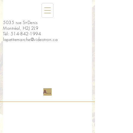
5035 rue St-Denis
Montréal, H2J 2L9
Tél:
514-842-1994
lapetitemarche@videotron.ca
Accueil