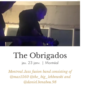
The Obrigados
jeu. 23 janv.
  |  
Montréal
Montreal Jazz fusion band consisting of
@max1560 @the_big_lehbowski and
@daniel.benabou.98
Aucun billet en vente
Voir d'autres événements