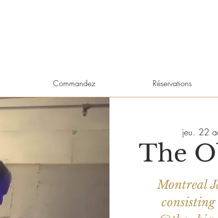
Commandez
Réservations
jeu. 22 a
The O
Montreal J
consistin