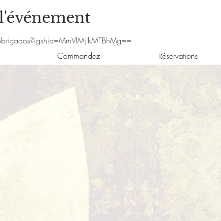
 l'événement
_obrigados?igshid=MmVlMjlkMTBhMg==
Commandez
Réservations