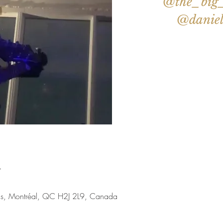
@the_big_
@daniel
Aucun b
Voir d'a
u
nis, Montréal, QC H2J 2L9, Canada