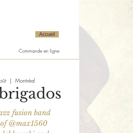
Accueil
Commande en ligne
oût
  |  
Montréal
brigados
azz fusion band
g of @max1560