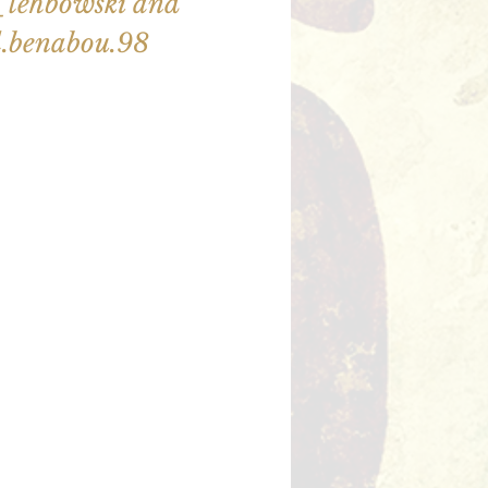
lehbowski and
.benabou.98
illet en vente
utres événements