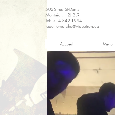
5035 rue St-Denis
Montréal, H2J 2L9
Tél: 514-842-1994
lapetitemarche@videotron.ca
Accueil
Menu