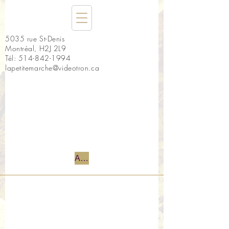
5035 rue St-Denis
Montréal, H2J 2L9
Tél:
514-842-1994
lapetitemarche@videotron.ca
Accueil