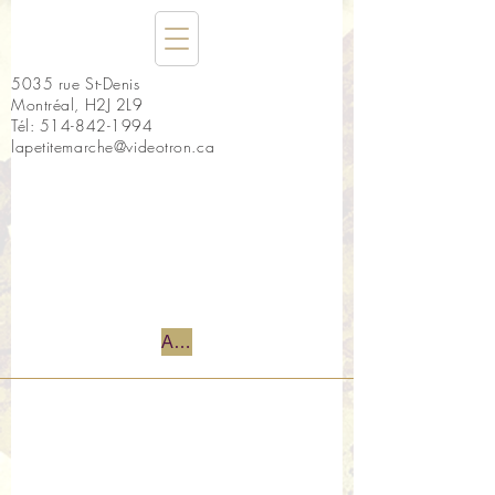
5035 rue St-Denis
Montréal, H2J 2L9
Tél:
514-842-1994
lapetitemarche@videotron.ca
Accueil