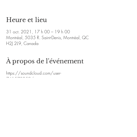
Heure et lieu
31 oct. 2021, 17 h 00 – 19 h 00
Montréal, 5035 R. Saint-Denis, Montréal, QC
H2J 2L9, Canada
À propos de l'événement
https://soundcloud.com/user-
741573959/cigana
https://soundcloud.com/user-
741573959/o-meuamor
https://soundcloud.com/user-
741573959/bebe