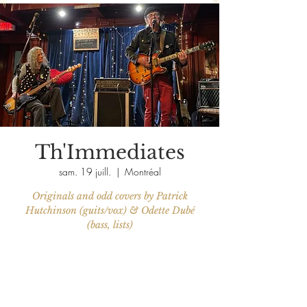
Th'Immediates
sam. 19 juill.
  |  
Montréal
Originals and odd covers by Patrick
Hutchinson (guits/vox) & Odette Dubé
(bass, lists)
Aucun billet en vente
Voir d'autres événements