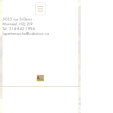
5035 rue St-Denis
Montréal, H2J 2L9
Tél:
514-842-1994
lapetitemarche@videotron.ca
Accueil