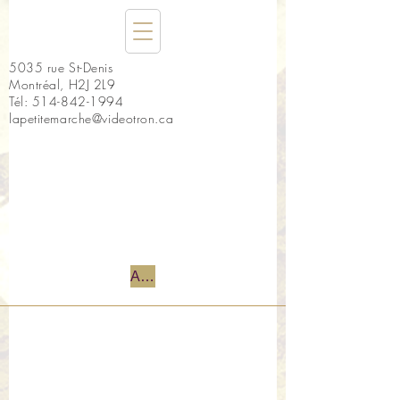
5035 rue St-Denis
Montréal, H2J 2L9
Tél:
514-842-1994
lapetitemarche@videotron.ca
Accueil