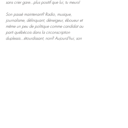
sans crier gare...plus positif que lui, tu meurs!
Son passé maintenant? Radio, musique, 
journalisme, délinquant, déneigeur, éboueur et 
même un peu de politique comme candidat au 
parti québécois dans la circonscription 
duplessis...étourdissant, non? Aujourd'hui, son 
bagage pèse suffisamment lourd sur ses 
épaules pour qu'il ait décidé de foncer vers sa 
passion, la performance sur scène!
Accrochez-vous bien, le spectacle de TBD 
saura vous rendre heureux! Ce sera un p'tit 
voyage épique, bizarre, hilarant et contagieux 
de bonheur! 
En lire plus >