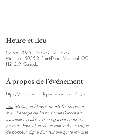
Aucun billet en vente
Voir d'autres événements
Heure et lieu
02 mai 2025, 19 h 00 – 21 h 00
Montréal, 5035 R. Saint-Denis, Montréal, QC
H2J 2L9, Canada
À propos de l'événement
https://tristanbrunetdupon.wixsite.com/my-site
Une
 bébitte, un bizarre, un débile, un grand 
fou... L'énergie de Tristan Brunet Dupont est 
sans limite, parfois même agaçante pour ses 
proches. Pour lui, la vie ressemble à une vague 
de bonheur, digne d'un tsunami qui te ramasse 