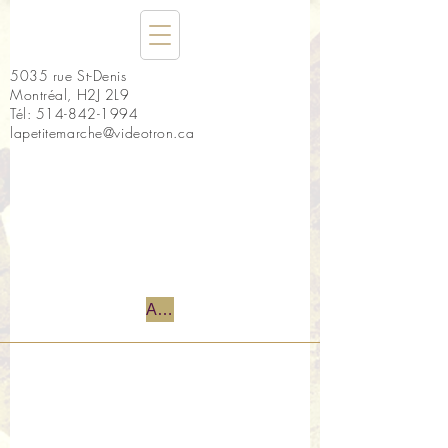
5035 rue St-Denis
Montréal, H2J 2L9
Tél:
514-842-1994
lapetitemarche@videotron.ca
Accueil