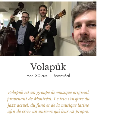
Volapük
mer. 30 avr.
  |  
Montréal
Volapük est un groupe de musique original
provenant de Montréal. Le trio s'inspire du
jazz actuel, du funk et de la musique latine
Aucun billet en vente