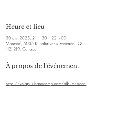
Voir d'autres événements
Heure et lieu
30 avr. 2025, 21 h 30 – 22 h 00
Montréal, 5035 R. Saint-Denis, Montréal, QC
H2J 2L9, Canada
À propos de l'événement
https://volapuk.bandcamp.com/album/accal
mie
https://www.youtube.com/watch?
v=sItX2e3zqWA
En lire plus >