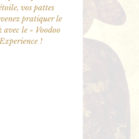
étoile, vos pattes
 venez pratiquer le
 avec le « Voodoo
Experience !
illet en vente
utres événements