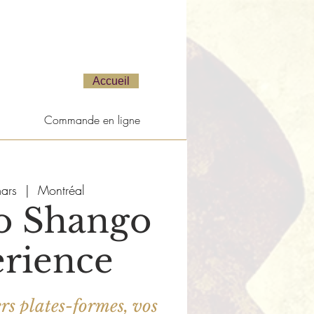
Accueil
Commande en ligne
ars
  |  
Montréal
o Shango
rience
ers plates-formes, vos