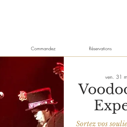
Commandez
Réservations
ven. 31 m
Voodo
Expe
Sortez vos souli