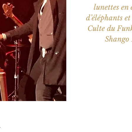
lunettes en 
d’éléphants et
Culte du Funk
Shango 
Aucun b
Voir d'a
u