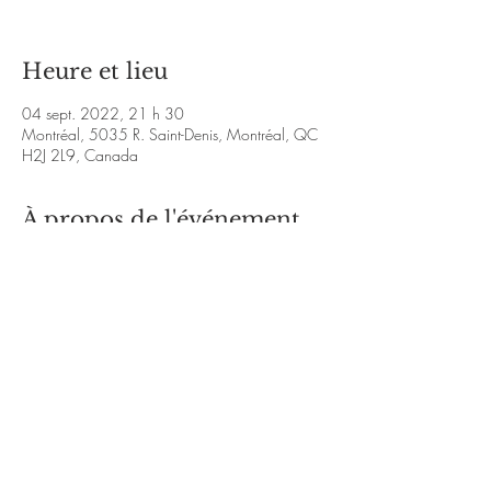
Heure et lieu
04 sept. 2022, 21 h 30
Montréal, 5035 R. Saint-Denis, Montréal, QC
H2J 2L9, Canada
À propos de l'événement
https://www.instagram.com/Wllmurphy/
https://www.facebook.com/Wllmurphy/