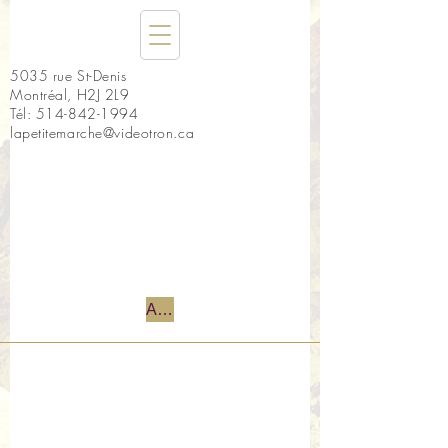
5035 rue St-Denis
Montréal, H2J 2L9
Tél:
514-842-1994
lapetitemarche@videotron.ca
Accueil