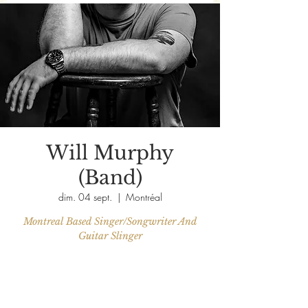
Will Murphy
(Band)
dim. 04 sept.
  |  
Montréal
Montreal Based Singer/Songwriter And
Guitar Slinger
Aucun billet en vente
Voir d'autres événements