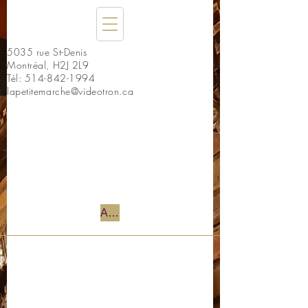
5035 rue St-Denis
Montréal, H2J 2L9
Tél:
514-842-1994
lapetitemarche@videotron.ca
Accueil