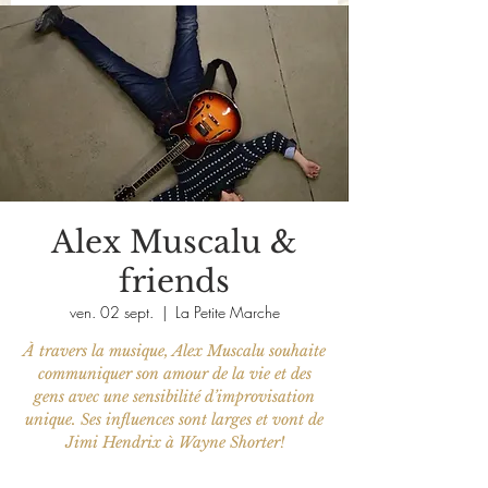
Alex Muscalu &
friends
ven. 02 sept.
  |  
La Petite Marche
À travers la musique, Alex Muscalu souhaite
communiquer son amour de la vie et des
gens avec une sensibilité d’improvisation
unique. Ses influences sont larges et vont de
Jimi Hendrix à Wayne Shorter!