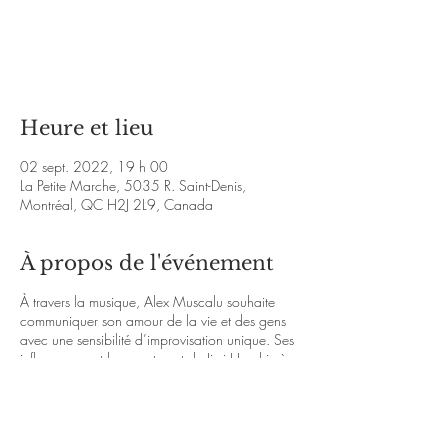
Les billets ne sont pas en vente
Voir d'autres événements
Heure et lieu
02 sept. 2022, 19 h 00
La Petite Marche, 5035 R. Saint-Denis,
Montréal, QC H2J 2L9, Canada
À propos de l'événement
À travers la musique, Alex Muscalu souhaite
communiquer son amour de la vie et des gens
avec une sensibilité d’improvisation unique. Ses
influences sont larges et vont de Jimi Hendrix à
Wayne Shorter!
Second-year McGill jazz performance
undergrad Alex Muscalu wishes to