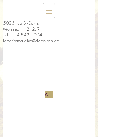
5035 rue St-Denis
Montréal, H2J 2L9
Tél:
514-842-1994
lapetitemarche@videotron.ca
Accueil