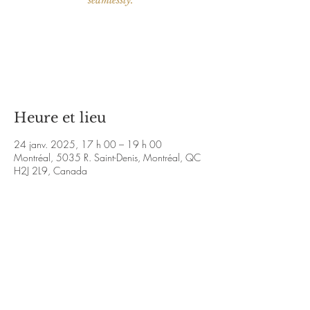
seamlessly.
Aucun billet en vente
Voir d'autres événements
Heure et lieu
24 janv. 2025, 17 h 00 – 19 h 00
Montréal, 5035 R. Saint-Denis, Montréal, QC
H2J 2L9, Canada
À propos de l'événement
https://www.facebook.com/eric.sandmark