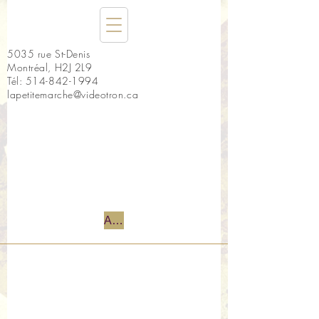
5035 rue St-Denis
Montréal, H2J 2L9
Tél:
514-842-1994
lapetitemarche@videotron.ca
Accueil