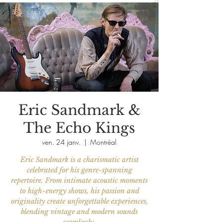
Eric Sandmark &
The Echo Kings
ven. 24 janv.
  |  
Montréal
Eric Sandmark is a charismatic artist
celebrated for his genre-spanning
repertoire. From intimate acoustic moments
to high-energy shows, his passion and
originality create unforgettable experiences,
blending vintage and modern sounds