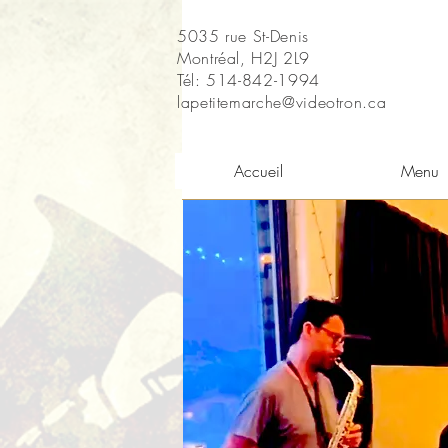
5035 rue St-Denis
Montréal, H2J 2L9
Tél: 514-842-1994
lapetitemarche@videotron.ca
Accueil
Menu