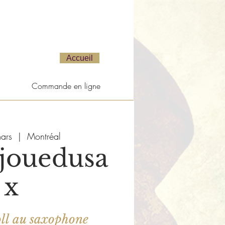
Accueil
Commande en ligne
ars
  |  
Montréal
jouedusa
x
ll au saxophone