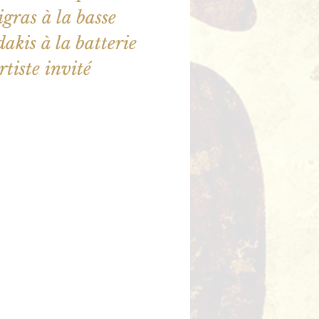
ras à la basse
akis à la batterie
rtiste invité
illet en vente
utres événements