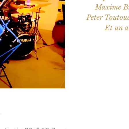
Maxime Big
Peter Toutoud
Et un a
Aucun b
Voir d'a
u