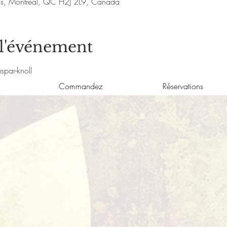
nis, Montréal, QC H2J 2L9, Canada
 l'événement
par-knoll
Commandez
Réservations