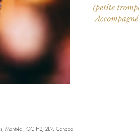
(petite tromp
Accompagné d
Les billets 
Voir d'a
u
nis, Montréal, QC H2J 2L9, Canada