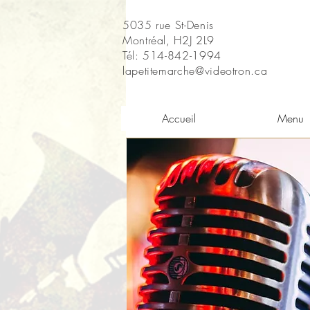
5035 rue St-Denis
Montréal, H2J 2L9
Tél: 514-842-1994
lapetitemarche@videotron.ca
Accueil
Menu