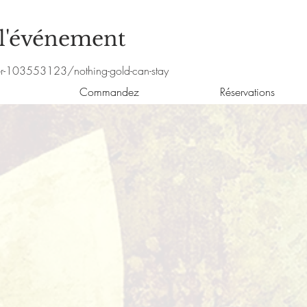
 l'événement
r-103553123/nothing-gold-can-stay
Commandez
Réservations