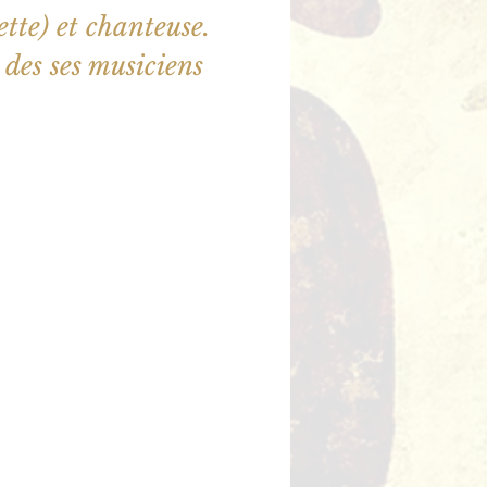
ette) et chanteuse.
es ses musiciens
ne sont pas en vente
utres événements