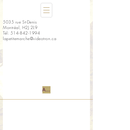
5035 rue St-Denis
Montréal, H2J 2L9
Tél:
514-842-1994
lapetitemarche@videotron.ca
Accueil