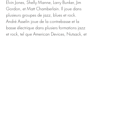
Elvin Jones, Shelly Manne, Larry Bunker, Jim 
Gordon, et Matt Chamberlain. Il joue dans 
plusieurs groupes de jazz, blues et rock.
André Asselin joue de la contrebasse et la 
basse électrique dans plusiers formations jazz 
et rock, tel que American Devices, Nutsack, et 
Galaxy of Terror.
Richard Nolet est un guitariste qui après une 
longue sabbatique est de retour depuis 2015. 
Il à étudier la guitare avec Ivan Symonds et 
s’est presenter au Café Campus, L’Air du Temps, 
et Le Soleil Levant, entre autres scenes de jazz 
Montréalaises.
Paul Serralheiro, guitariste et trompettiste, joue 
du…
En lire plus >