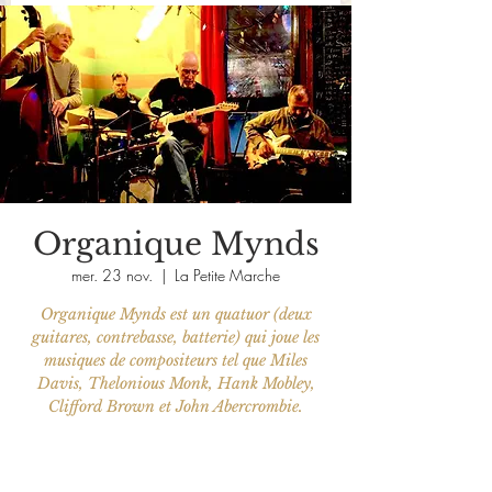
Organique Mynds
mer. 23 nov.
  |  
La Petite Marche
Organique Mynds est un quatuor (deux
guitares, contrebasse, batterie) qui joue les
musiques de compositeurs tel que Miles
Davis, Thelonious Monk, Hank Mobley,
Clifford Brown et John Abercrombie.
Les billets ne sont pas en vente