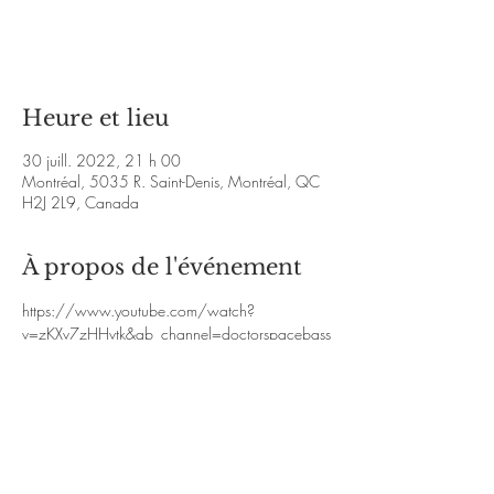
Aucun billet en vente
Voir d'autres événements
Heure et lieu
30 juill. 2022, 21 h 00
Montréal, 5035 R. Saint-Denis, Montréal, QC
H2J 2L9, Canada
À propos de l'événement
https://www.youtube.com/watch?
v=zKXv7zHHvtk&ab_channel=doctorspacebass
https://www.facebook.com/SpaceBaseBand
Space Base and Kali -  Super Space-Reggae 
Improv JamGuitar/Voc: Hayes Kali 
ThurtonGuitar: Eric MannellaDrums: Dominique 
HemalasKeys: Dave LinesBass: Doctorspacebass