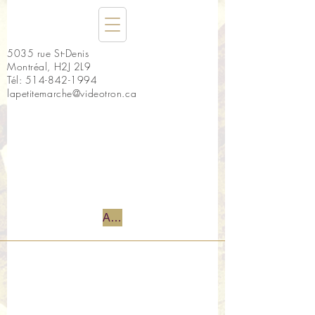
5035 rue St-Denis
Montréal, H2J 2L9
Tél:
514-842-1994
lapetitemarche@videotron.ca
Accueil